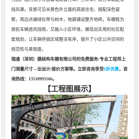
挡风罩。背景可见米黄色外立面的高层住宅，搭配深色窗
框，周边点缀绿化带与树木，地面铺设整齐地砖。车棚既为
居民车辆遮风挡雨，又融入小区环境，展现出实用的社区配
套规划，让车辆停放区域整洁有序，提升了小区公共空间的
规范性与美观度。
瑞通（深圳）膜结构车棚有限公司
的免费服务:专业工程师上
门测量尺寸→出设计/报价方案等。立即咨询享受
6折优惠
，咨
询热线：13510993166。
【工程图展示】