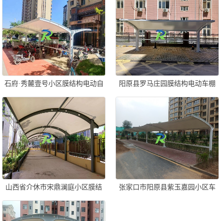
石府·秀麓壹号小区膜结构电动自
阳原县罗马庄园膜结构电动车棚
行车棚
山西省介休市宋鼎澜庭小区膜结
张家口市阳原县紫玉嘉园小区车
构车棚
棚