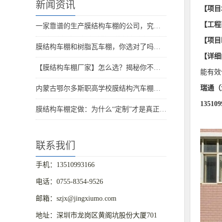
新闻资讯
【项目
【工程
一家靠谱的生产膜结构车棚的公司，究竟长什么样？别再被忽悠了！
【项目
膜结构车棚和树脂瓦车棚，你选对了吗？业主后悔的 5 个理由曝光！
【详细
【膜结构车棚厂家】怎么选？揭秘你不知道的那些坑！
能有效
瑞通（
内蒙古鄂尔多斯职高学校膜结构汽车棚竣工
13510
膜结构车棚定做：为什么“定制”才是真正的省心选择？
联系我们
手机：13510993166
电话：0755-8354-9526
邮箱：szjx@jingxiumo.com
地址：深圳市龙岗区黄阁坑股份大厦701