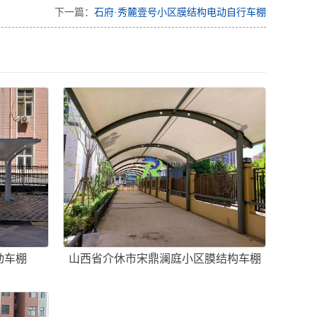
下一篇：
石府·秀麓壹号小区膜结构电动自行车棚
动车棚
山西省介休市宋鼎澜庭小区膜结构车棚