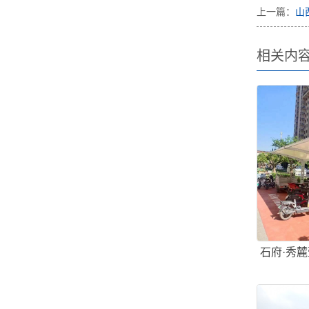
上一篇：
山
相关内
石府·秀