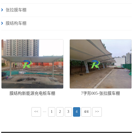
张拉膜车棚
膜结构车棚
膜结构新能源充电桩车棚
7字形005-张拉膜车棚
<<
1
2
3
4
4/4
>>
···