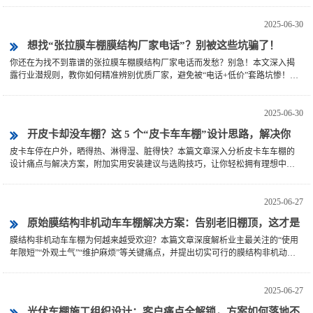
2025-06-30
想找“张拉膜车棚膜结构厂家电话”？别被这些坑骗了！
你还在为找不到靠谱的张拉膜车棚膜结构厂家电话而发愁？别急！本文深入揭
露行业潜规则，教你如何精准辨别优质厂家，避免被“电话+低价”套路坑惨！真
实实用，轻松避雷！
2025-06-30
开皮卡却没车棚？这 5 个“皮卡车车棚”设计思路，解决你
皮卡车停在户外，晒得热、淋得湿、脏得快？本篇文章深入分析皮卡车车棚的
90%的困扰！
设计痛点与解决方案，附加实用安装建议与选购技巧，让你轻松拥有理想中的
皮卡车车棚。
2025-06-27
原始膜结构非机动车车棚解决方案：告别老旧棚顶，这才是
膜结构非机动车车棚为何越来越受欢迎？本篇文章深度解析业主最关注的“使用
业主真正需要的！
年限短”“外观土气”“维护麻烦”等关键痛点，并提出切实可行的膜结构非机动车
车棚设计解决方案，助您在选择时少走弯···
2025-06-27
光伏车棚施工组织设计：客户痛点全解锁，方案如何落地不