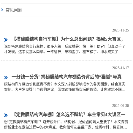
常见问题
2025-11-25
【搭建膜结构自行车棚】为什么总出问题？揭秘5大盲区，
说到搭建膜结构自行车棚，很多人第一反应就是：快！美！便宜！但真动手了
90%业主都没躲过！
才发现，这事没那么简单。一不留神，结构歪了、棚布松了、排水成灾了……
施工方拍屁股走人，留下你一个人扛着问题硬撑。···
2025-11-17
一分钱一分货! 揭秘膜结构汽车棚造价背后的“猫腻”与真
膜结构汽车棚造价到底贵不贵？本文深入剖析影响成本的各类因素，结合真实
相！
案例、客户常见疑问与选购建议，带你读懂价格背后的价值，让你避坑不踩
雷！
2025-06-30
【定做膜结构汽车棚】怎么选不踩坑？车主常见4大误区一
想“定做膜结构汽车棚”？避开设计烂、结构弱、报价虚的坑太重要了！本文深度
次说清！
解析业主在定做过程中的4大痛点，教你如何选靠谱厂家、优质材料、稳妥施
工，打造一座真正防晒又抗风的汽车庇护所！